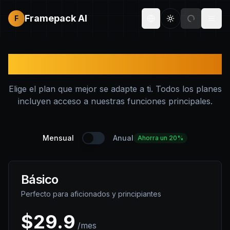
Framepack AI
F
Toggle theme
Togg
Precios
Elige el plan que mejor se adapte a ti. Todos los planes
incluyen acceso a nuestras funciones principales.
Mensual
Anual
Ahorra un 20%
Básico
Perfecto para aficionados y principiantes
$
29.9
/mes